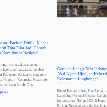
sari Pacitan Dinilai Mabes
nergi Tiga Pilar Jadi Contoh
n Kamtibmas Nasional
tong royong dalam menjaga
Gerakan Langit Biru Indone
n ketertiban masyarakat kembali
Aksi Nyata Ujudkan Kebers
n Kabupaten Pacitan ke panggung
Kelestarian Lingkungan
esa Nogosari, Kecamatan Ngadirojo,
11/07/2026
asi penilaian Lomba Tiga
Bupati Pacitan Indrata Nur Bayuaji 
apnya »
Launching Nasional Gerakan Langit
Indonesia Asri Tahun 2026 di Pantai
Pacitan. Kegiatan yang digelar dala