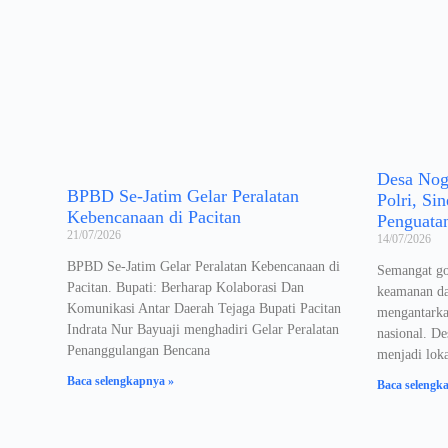
Desa Nogo
BPBD Se-Jatim Gelar Peralatan
Polri, Si
Kebencanaan di Pacitan
Penguata
21/07/2026
14/07/2026
BPBD Se-Jatim Gelar Peralatan Kebencanaan di
Semangat go
Pacitan. Bupati: Berharap Kolaborasi Dan
keamanan da
Komunikasi Antar Daerah Tejaga Bupati Pacitan
mengantarka
Indrata Nur Bayuaji menghadiri Gelar Peralatan
nasional. D
Penanggulangan Bencana
menjadi lok
Baca selengkapnya »
Baca selengk